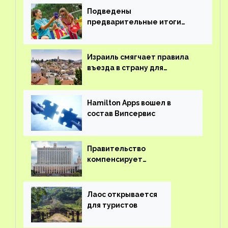
Подведены
предварительные итоги
детского кешбэка
Израиль смягчает правила
въезда в страну для
иностранцев
Hamilton Apps вошел в
состав Випсервис
Правительство
компенсирует
туроператорам затраты на
вывоз россиян из-за рубежа
Лаос открывается
для туристов