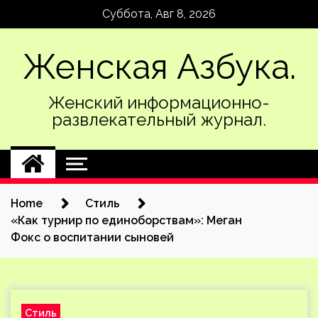
Skip
Суббота, Авг 8, 2026
to
content
Женская Азбука.
Женский информационно-
развлекательный журнал.
Home
Стиль
«Как турнир по единоборствам»: Меган
Фокс о воспитании сыновей
Стиль