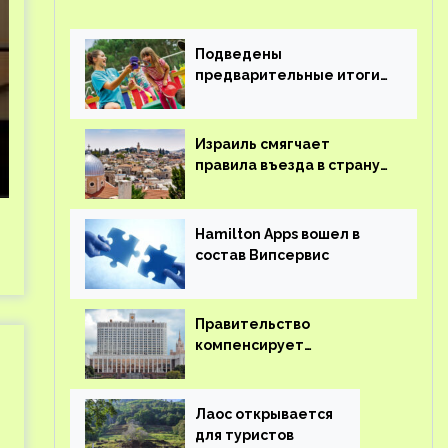
Подведены
предварительные итоги
детского кешбэка
Израиль смягчает
правила въезда в страну
для иностранцев
Hamilton Apps вошел в
состав Випсервис
Правительство
компенсирует
туроператорам затраты
на вывоз россиян из-за
рубежа
Лаос открывается
для туристов