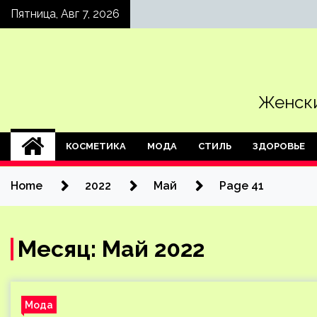
Skip
Пятница, Авг 7, 2026
to
content
Женски
КОСМЕТИКА
МОДА
СТИЛЬ
ЗДОРОВЬЕ
Home
2022
Май
Page 41
Месяц:
Май 2022
Мода