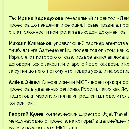
Так,
Ирина Карнаухова
, генеральный директор «Де
проектов до пандемии и сегодня. Новые правила, пр
оплат, сложности контроля за выходом документов.
Михаил Климанов
, управляющий партнер агентства
тимбилдинга Game4event.ru, поделится опытом, как 
Израиле, от которого отказались все, включая локаль
договориться о закрытии старого Яффо; как возили 
за сутки до него, потому что повара уехали на фести
Алёна Эйвел
, Операционный MICE-директор корпора
проектов в удаленных регионах России, таких как Як
подготовки мероприятия на ингредиенты, поделится
колоритом.
Георгий Кулев
, коммерческий директор Upjet Trave
международного проекта, на который в дальнейшем 
хотели показать, что MICE жив.