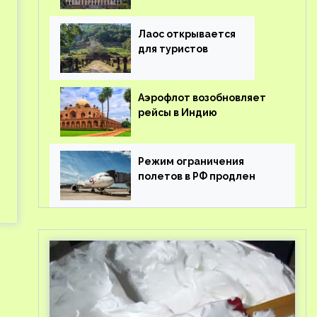
туроператорам затраты
на вывоз россиян из-за
рубежа
Лаос открывается
для туристов
Аэрофлот возобновляет
рейсы в Индию
Режим ограничения
полетов в РФ продлен