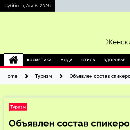
Skip
Суббота, Авг 8, 2026
to
content
Женски
КОСМЕТИКА
МОДА
СТИЛЬ
ЗДОРОВЬЕ
Home
Туризм
Объявлен состав спикеро
Туризм
Объявлен состав спикеро