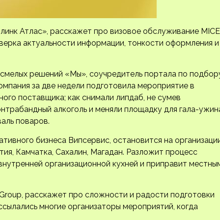
млинк Атлас», расскажет про визовое обслуживание MICE
оверка актуальности информации, тонкости оформления и
 смелых решений «Мы», соучредитель портала по подбор
компания за две недели подготовила мероприятие в
ного поставщика; как снимали липдаб, не сумев
контрабандный алкоголь и меняли площадку для гала-ужин
валь поваров.
тивного бизнеса Випсервис, остановится на организаци
утия, Камчатка, Сахалин, Магадан. Разложит процесс
 внутренней организационной кухней и приправит местны
l Group, расскажет про сложности и радости подготовки
ссылались многие организаторы мероприятий, когда