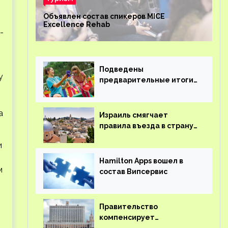
Объявлен состав спикеров MICE
Excellence Rehab
-
Подведены
у
предварительные итоги
детского кешбэка
а
Израиль смягчает
правила въезда в страну
для иностранцев
и
Hamilton Apps вошел в
м
состав Випсервис
Правительство
компенсирует