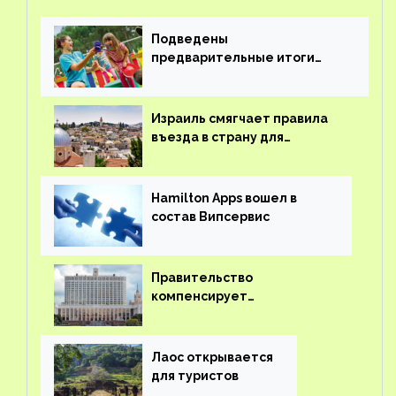
Подведены
предварительные итоги
детского кешбэка
Израиль смягчает правила
въезда в страну для
иностранцев
Hamilton Apps вошел в
состав Випсервис
Правительство
компенсирует
туроператорам затраты на
вывоз россиян из-за рубежа
Лаос открывается
для туристов