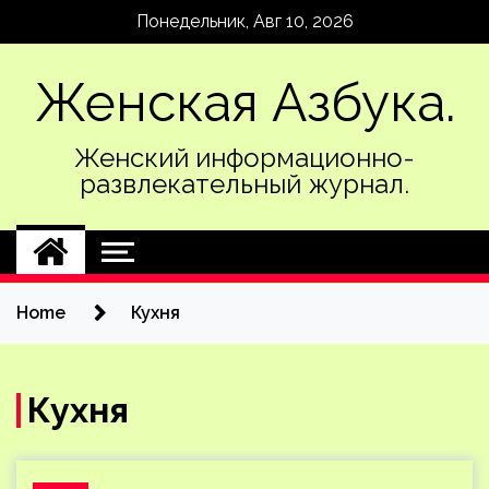
Skip
Понедельник, Авг 10, 2026
to
content
Женская Азбука.
Женский информационно-
развлекательный журнал.
Home
Кухня
Кухня