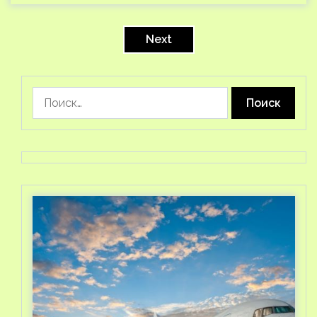
Пагинация
записей
Next
Найти: