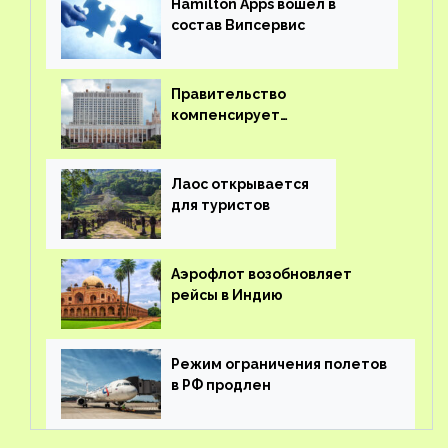
Hamilton Apps вошел в
состав Випсервис
Правительство
компенсирует
туроператорам затраты на
вывоз россиян из-за рубежа
Лаос открывается
для туристов
Аэрофлот возобновляет
рейсы в Индию
Режим ограничения полетов
в РФ продлен