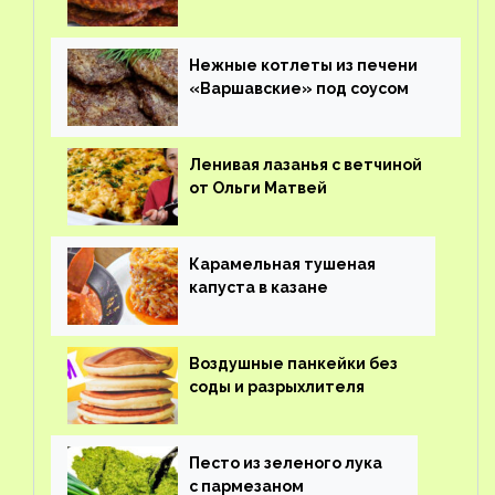
Нежные котлеты из печени
«Варшавские» под соусом
Ленивая лазанья с ветчиной
от Ольги Матвей
Карамельная тушеная
капуста в казане
Воздушные панкейки без
соды и разрыхлителя
Песто из зеленого лука
с пармезаном