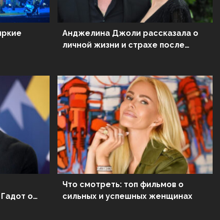
 яркие
Анджелина Джоли рассказала о
личной жизни и страхе после
развода с Брэдом Питтом
Что смотреть: топ фильмов о
 Гадот о
сильных и успешных женщинах
рми