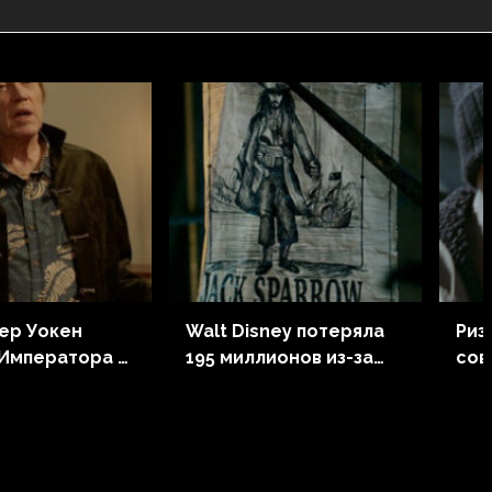
ер Уокен
Walt Disney потеряла
Риз
 Императора в
195 миллионов из-за
сов
 «Дюны»
ухода из России
«Га