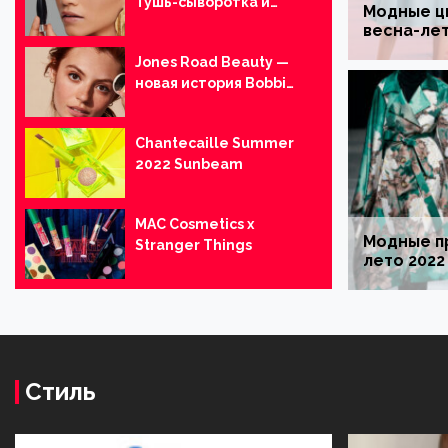
Тушь-сыворотка и
Модные ц
Тональная основа-
весна-лет
кушон
Jones Road Beauty —
новая история Bobbi
Brown
Chantecaille Summer
2022 Sunbeam
Мода
MAC Cosmetics х
Модные п
Stranger Things
100 модных трендов и тенденций 2023 год
лето 2022
Стиль