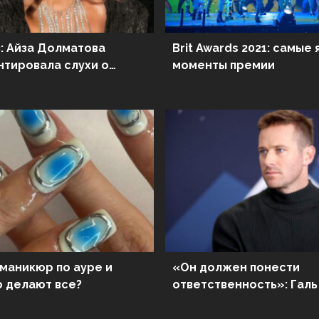
: Айза Долматова
Brit Awards 2021: самые
тировала слухи о
моменты премии
мане
 маникюр по ауре и
«Он должен понести
о делают все?
ответственность»: Галь
скандале с участием А
Хаммера