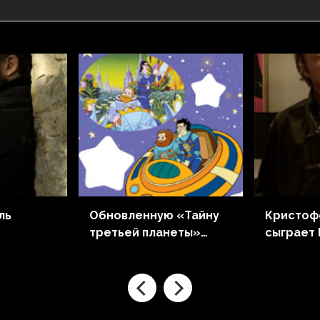
ль
Обновленную «Тайну
Кристоф
третьей планеты»
сыграет
ком
выпустят в прокат
сиквеле
да