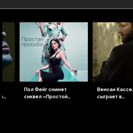
Пол Фейг снимет
Венсан Кассе
 в
сиквел «Простой
сыграет в
просьбы»
фантастичес
фильме Дэви
Кроненберга