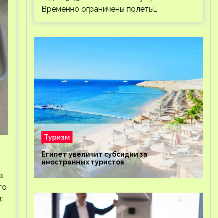
Временно ограничены полеты…
Туризм
Египет увеличит субсидии за
иностранных туристов
а
то
: