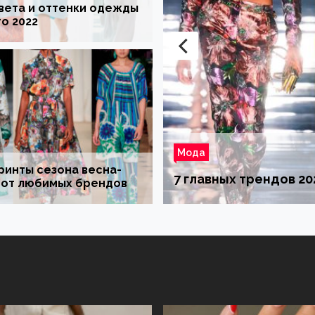
вета и оттенки одежды
о 2022
Мода
ринты сезона весна-
а
7 главных трендов 20
 от любимых брендов