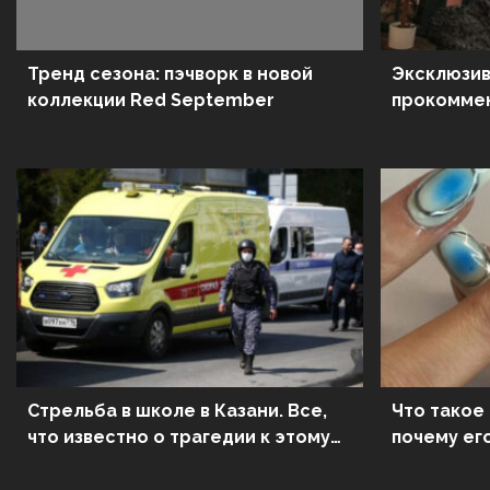
Тренд сезона: пэчворк в новой
Эксклюзив
коллекции Red September
прокоммен
новом ро
Стрельба в школе в Казани. Все,
Что такое
что известно о трагедии к этому
почему ег
часу