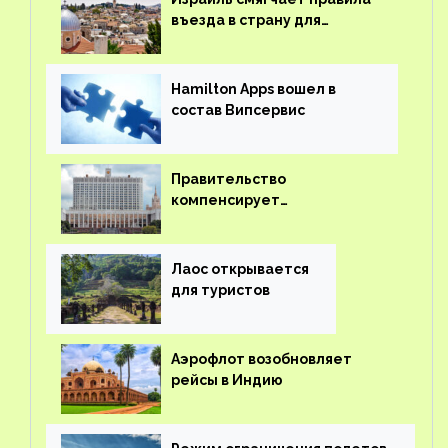
въезда в страну для
иностранцев
Hamilton Apps вошел в
состав Випсервис
Правительство
компенсирует
туроператорам затраты на
вывоз россиян из-за рубежа
Лаос открывается
для туристов
Аэрофлот возобновляет
рейсы в Индию