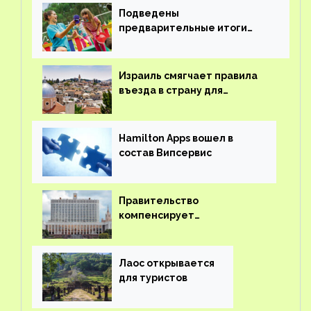
Подведены
предварительные итоги
детского кешбэка
Израиль смягчает правила
въезда в страну для
иностранцев
Hamilton Apps вошел в
состав Випсервис
Правительство
компенсирует
туроператорам затраты на
вывоз россиян из-за рубежа
Лаос открывается
для туристов