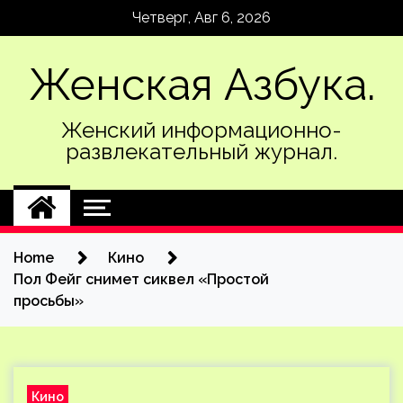
Skip
Четверг, Авг 6, 2026
to
content
Женская Азбука.
Женский информационно-
развлекательный журнал.
Home
Кино
Пол Фейг снимет сиквел «Простой
просьбы»
Кино