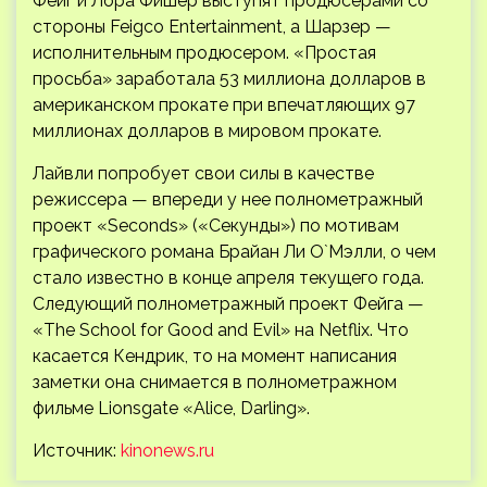
Фейг и Лора Фишер выступят продюсерами со
стороны Feigco Entertainment, а Шарзер —
исполнительным продюсером. «Простая
просьба» заработала 53 миллиона долларов в
американском прокате при впечатляющих 97
миллионах долларов в мировом прокате.
Лайвли попробует свои силы в качестве
режиссера — впереди у нее полнометражный
проект «Seconds» («Секунды») по мотивам
графического романа Брайан Ли О`Мэлли, о чем
стало известно в конце апреля текущего года.
Следующий полнометражный проект Фейга —
«The School for Good and Evil» на Netflix. Что
касается Кендрик, то на момент написания
заметки она снимается в полнометражном
фильме Lionsgate «Alice, Darling».
Источник:
kinonews.ru