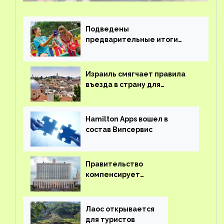
Подведены
предварительные итоги
детского кешбэка
Израиль смягчает правила
въезда в страну для
иностранцев
Hamilton Apps вошел в
состав Випсервис
Правительство
компенсирует
туроператорам затраты на
вывоз россиян из-за рубежа
Лаос открывается
для туристов