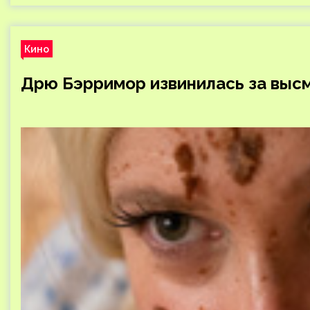
Кино
Дрю Бэрримор извинилась за выс