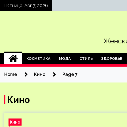
Skip
Пятница, Авг 7, 2026
to
content
Женски
КОСМЕТИКА
МОДА
СТИЛЬ
ЗДОРОВЬЕ
Home
Кино
Page 7
Кино
Кино