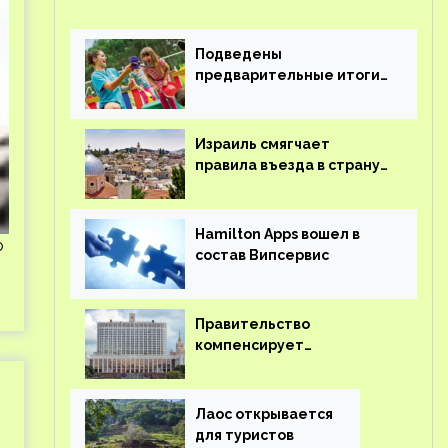
Подведены
предварительные итоги
детского кешбэка
Израиль смягчает
правила въезда в страну
для иностранцев
Hamilton Apps вошел в
о
состав Випсервис
Правительство
компенсирует
туроператорам затраты
на вывоз россиян из-за
рубежа
Лаос открывается
для туристов