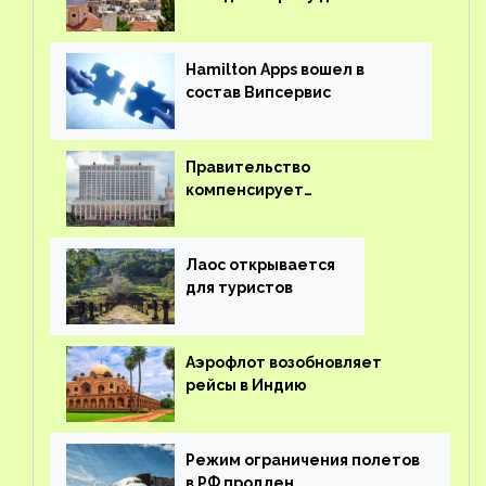
иностранцев
Hamilton Apps вошел в
состав Випсервис
Правительство
компенсирует
туроператорам затраты на
вывоз россиян из-за рубежа
Лаос открывается
для туристов
Аэрофлот возобновляет
рейсы в Индию
Режим ограничения полетов
в РФ продлен