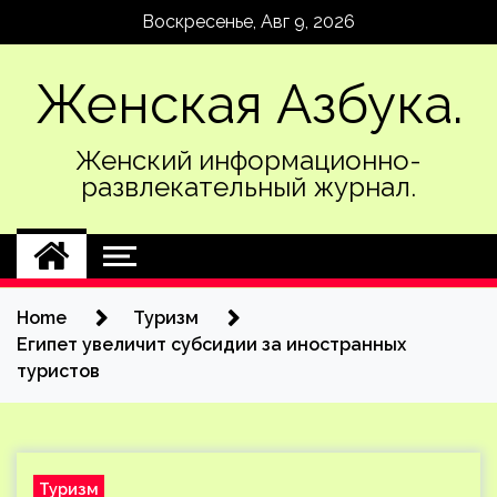
Skip
Воскресенье, Авг 9, 2026
to
content
Женская Азбука.
Женский информационно-
развлекательный журнал.
Home
Туризм
Египет увеличит субсидии за иностранных
туристов
Туризм