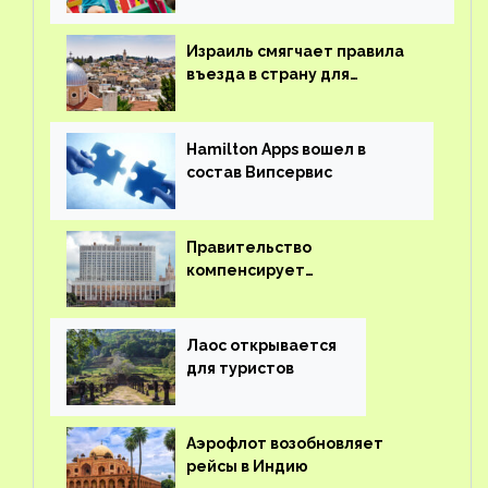
Израиль смягчает правила
въезда в страну для
иностранцев
Hamilton Apps вошел в
состав Випсервис
Правительство
компенсирует
туроператорам затраты на
вывоз россиян из-за рубежа
Лаос открывается
для туристов
Аэрофлот возобновляет
рейсы в Индию