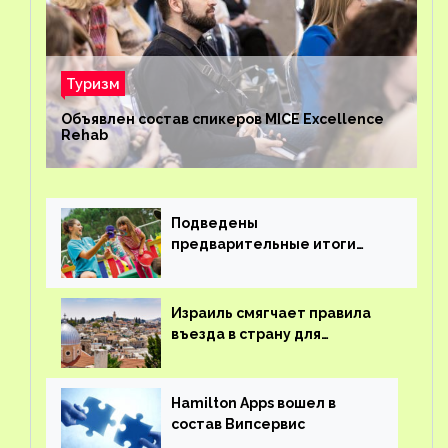
Туризм
Объявлен состав спикеров MICE Excellence
Rehab
Подведены
предварительные итоги
детского кешбэка
Израиль смягчает правила
въезда в страну для
иностранцев
Hamilton Apps вошел в
состав Випсервис