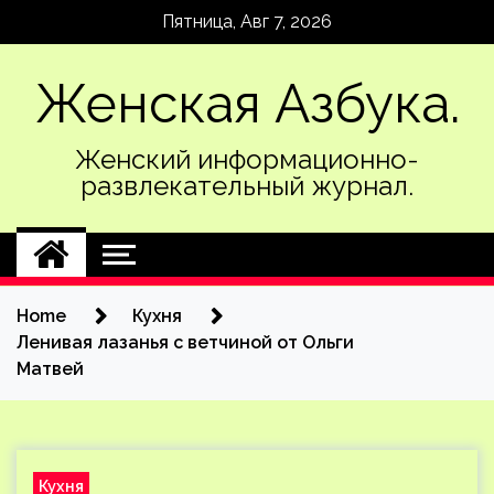
Skip
Пятница, Авг 7, 2026
to
content
Женская Азбука.
Женский информационно-
развлекательный журнал.
Home
Кухня
Ленивая лазанья с ветчиной от Ольги
Матвей
Кухня