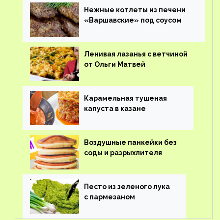
Нежные котлеты из печени
«Варшавские» под соусом
Ленивая лазанья с ветчиной
от Ольги Матвей
Карамельная тушеная
капуста в казане
Воздушные панкейки без
соды и разрыхлителя
Песто из зеленого лука
с пармезаном