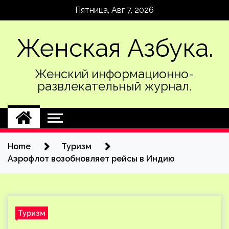
Skip
Пятница, Авг 7, 2026
to
content
Женская Азбука.
Женский информационно-
развлекательный журнал.
Home
Туризм
Аэрофлот возобновляет рейсы в Индию
Туризм