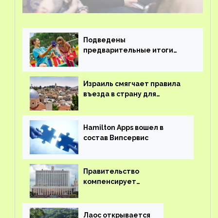
Подведены
предварительные итоги
детского кешбэка
Израиль смягчает правила
въезда в страну для
иностранцев
Hamilton Apps вошел в
состав Випсервис
Правительство
компенсирует
туроператорам затраты на
вывоз россиян из-за рубежа
Лаос открывается