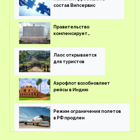
состав Випсервис
Правительство
компенсирует
туроператорам затраты на
вывоз россиян из-за рубежа
Лаос открывается
для туристов
Аэрофлот возобновляет
рейсы в Индию
Режим ограничения полетов
в РФ продлен