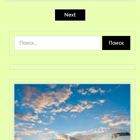
Пагинация
записей
Next
Найти: