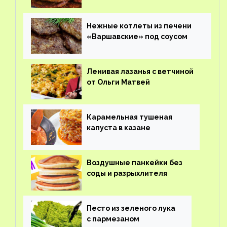
Нежные котлеты из печени
«Варшавские» под соусом
Ленивая лазанья с ветчиной
от Ольги Матвей
Карамельная тушеная
капуста в казане
Воздушные панкейки без
соды и разрыхлителя
Песто из зеленого лука
с пармезаном