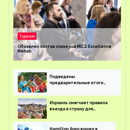
Туризм
Объявлен состав спикеров MICE Excellence
Rehab
Подведены
предварительные итоги
детского кешбэка
Израиль смягчает правила
въезда в страну для
иностранцев
Hamilton Apps вошел в