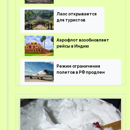
туроператорам затраты
на вывоз россиян из-за
рубежа
Лаос открывается
для туристов
Аэрофлот возобновляет
рейсы в Индию
Режим ограничения
полетов в РФ продлен