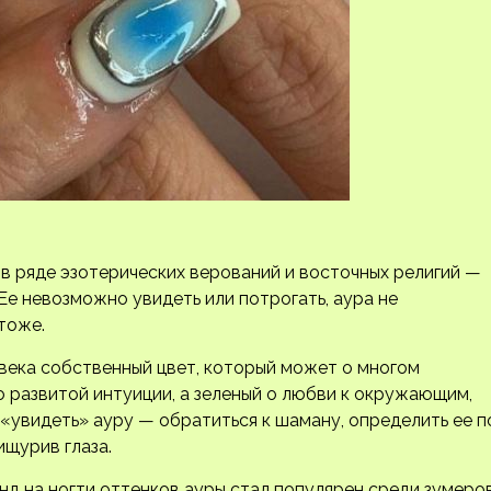
 в ряде эзотерических верований и восточных религий —
 Ее невозможно увидеть или потрогать, аура не
тоже.
века собственный цвет, который может о многом
о развитой интуиции, а зеленый о любви к окружающим,
«увидеть» ауру — обратиться к шаману, определить ее п
ищурив глаза.
д на ногти оттенков ауры стал популярен среди зумеро