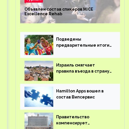
Объявлен состав спикеров MICE
Excellence Rehab
Подведены
предварительные итоги
детского кешбэка
Израиль смягчает
правила въезда в страну
для иностранцев
Hamilton Apps вошел в
состав Випсервис
Правительство
компенсирует