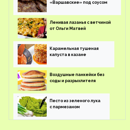
«Варшавские» под соусом
Ленивая лазанья с ветчиной
от Ольги Матвей
Карамельная тушеная
капуста в казане
Воздушные панкейки без
соды и разрыхлителя
Песто из зеленого лука
с пармезаном