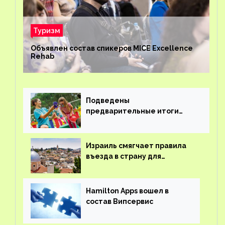
Туризм
Объявлен состав спикеров MICE Excellence
Rehab
Подведены
предварительные итоги
детского кешбэка
Израиль смягчает правила
въезда в страну для
иностранцев
Hamilton Apps вошел в
состав Випсервис