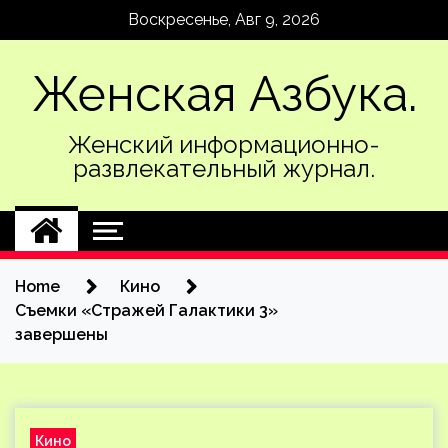
Skip
Воскресенье, Авг 9, 2026
to
content
Женская Азбука.
Женский информационно-
развлекательный журнал.
Home
Кино
Съемки «Стражей Галактики 3»
завершены
Кино