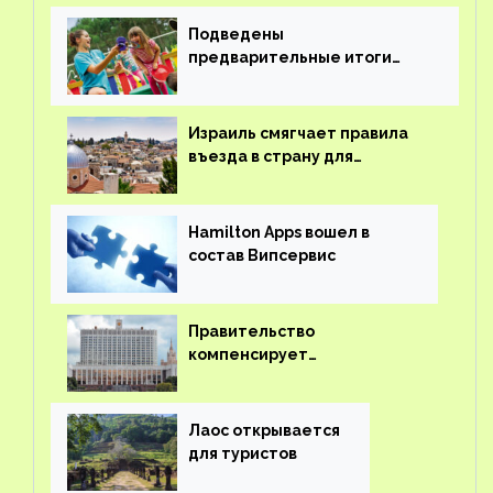
Подведены
предварительные итоги
детского кешбэка
Израиль смягчает правила
въезда в страну для
иностранцев
Hamilton Apps вошел в
состав Випсервис
Правительство
компенсирует
туроператорам затраты на
вывоз россиян из-за рубежа
Лаос открывается
для туристов