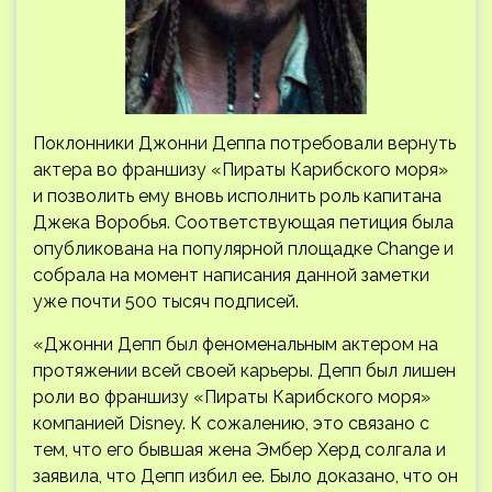
Поклонники Джонни Деппа потребовали вернуть
актера во франшизу «Пираты Карибского моря»
и позволить ему вновь исполнить роль капитана
Джека Воробья. Соответствующая петиция была
опубликована на популярной площадке Change и
собрала на момент написания данной заметки
уже
почти 500 тысяч подписей.
«Джонни Депп был феноменальным актером на
протяжении всей своей карьеры. Депп был лишен
роли во франшизу «Пираты Карибского моря»
компанией Disney. К сожалению, это связано с
тем, что его бывшая жена Эмбер Херд солгала и
заявила, что Депп избил ее. Было доказано, что он