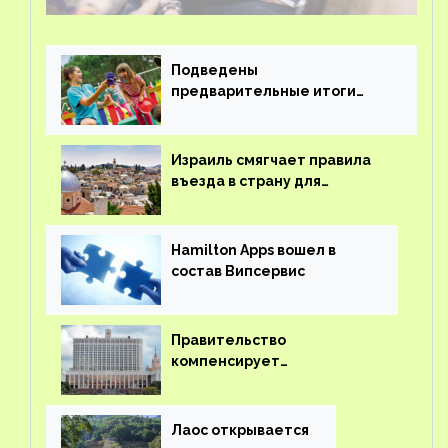
Подведены
предварительные итоги
детского кешбэка
Израиль смягчает правила
въезда в страну для
иностранцев
Hamilton Apps вошел в
состав Випсервис
Правительство
компенсирует
туроператорам затраты на
вывоз россиян из-за рубежа
Лаос открывается