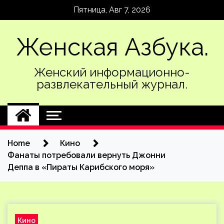
Skip
Пятница, Авг 7, 2026
to
content
Женская Азбука.
Женский информационно-
развлекательный журнал.
Home
Кино
Фанаты потребовали вернуть Джонни
Деппа в «Пираты Карибского моря»
Кино