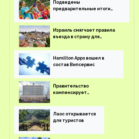
Подведены
предварительные итоги
детского кешбэка
Израиль смягчает правила
въезда в страну для
иностранцев
Hamilton Apps вошел в
состав Випсервис
Правительство
компенсирует
туроператорам затраты на
вывоз россиян из-за рубежа
Лаос открывается
для туристов