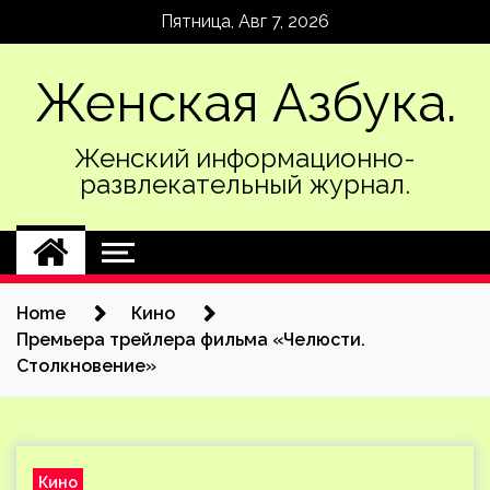
Skip
Пятница, Авг 7, 2026
to
content
Женская Азбука.
Женский информационно-
развлекательный журнал.
Home
Кино
Премьера трейлера фильма «Челюсти.
Столкновение»
Кино