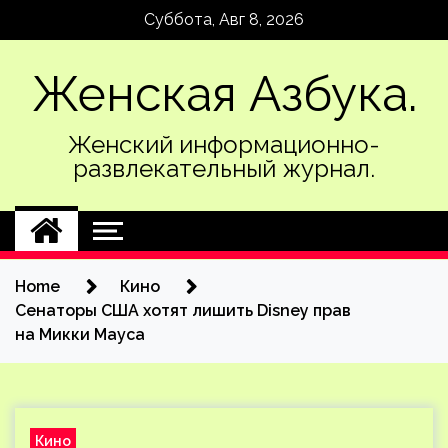
Skip
Суббота, Авг 8, 2026
to
content
Женская Азбука.
Женский информационно-
развлекательный журнал.
Home
Кино
Сенаторы США хотят лишить Disney прав
на Микки Мауса
Кино