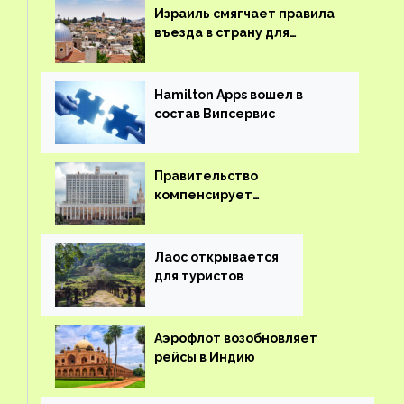
Израиль смягчает правила
въезда в страну для
иностранцев
Hamilton Apps вошел в
состав Випсервис
Правительство
компенсирует
туроператорам затраты на
вывоз россиян из-за рубежа
Лаос открывается
для туристов
Аэрофлот возобновляет
рейсы в Индию