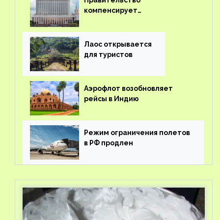
Правительство
компенсирует
туроператорам затраты на
вывоз россиян из-за рубежа
Лаос открывается
для туристов
Аэрофлот возобновляет
рейсы в Индию
Режим ограничения полетов
в РФ продлен