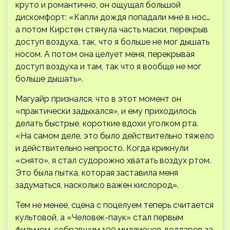
круто и романтично, он ощущал большой
дискомфорт: «Капли дождя попадали мне в нос…
а потом Кирстен стянула часть маски, перекрыв
доступ воздуха, так, что я больше не мог дышать
носом. А потом она целует меня, перекрывая
доступ воздуха и там, так что я вообще не мог
больше дышать».
Магуайр признался, что в этот момент он
«практически задыхался», и ему приходилось
делать быстрые, короткие вдохи уголком рта.
«На самом деле, это было действительно тяжело
и действительно непросто. Когда крикнули
«снято», я стал судорожно хватать воздух ртом.
Это была пытка, которая заставила меня
задуматься, насколько важен кислород».
Тем не менее, сцена с поцелуем теперь считается
культовой, а «Человек-паук» стал первым
фильмом, собравшим 100 миллионов долларов за