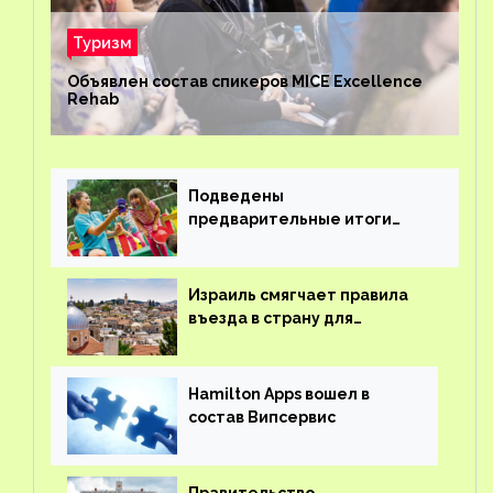
Туризм
Объявлен состав спикеров MICE Excellence
Rehab
Подведены
предварительные итоги
детского кешбэка
Израиль смягчает правила
въезда в страну для
иностранцев
Hamilton Apps вошел в
состав Випсервис