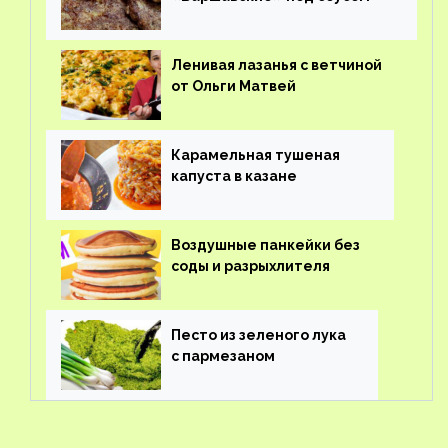
Ленивая лазанья с ветчиной
от Ольги Матвей
Карамельная тушеная
капуста в казане
Воздушные панкейки без
соды и разрыхлителя
Песто из зеленого лука
с пармезаном