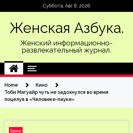
Skip
Суббота, Авг 8, 2026
to
content
Женская Азбука.
Женский информационно-
развлекательный журнал.
Home
Кино
Тоби Магуайр чуть не задохнулся во время
поцелуя в «Человеке-пауке»
Кино