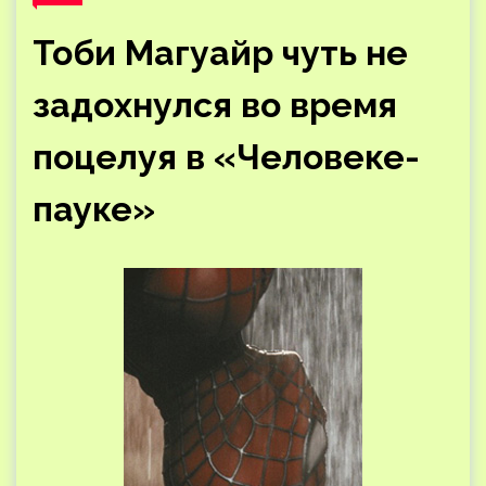
Тоби Магуайр чуть не
задохнулся во время
поцелуя в «Человеке-
пауке»