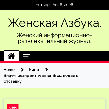
Skip
Четверг, Авг 6, 2026
to
content
Женская Азбука.
Женский информационно-
развлекательный журнал.
Home
Кино
Вице-президент Warner Bros. подал в
отставку
Кино