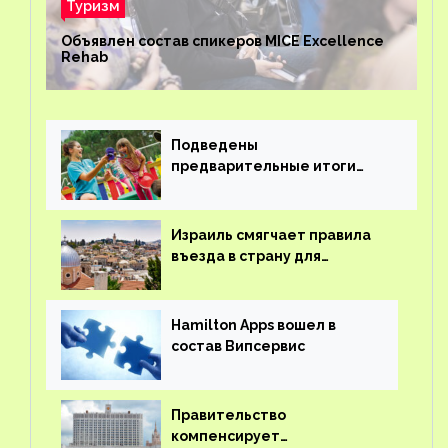
Туризм
Объявлен состав спикеров MICE Excellence
Rehab
Подведены
предварительные итоги
детского кешбэка
Израиль смягчает правила
въезда в страну для
иностранцев
Hamilton Apps вошел в
состав Випсервис
Правительство
компенсирует