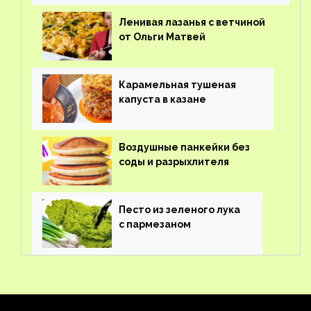
Ленивая лазанья с ветчиной
от Ольги Матвей
Карамельная тушеная
капуста в казане
Воздушные панкейки без
соды и разрыхлителя
Песто из зеленого лука
с пармезаном