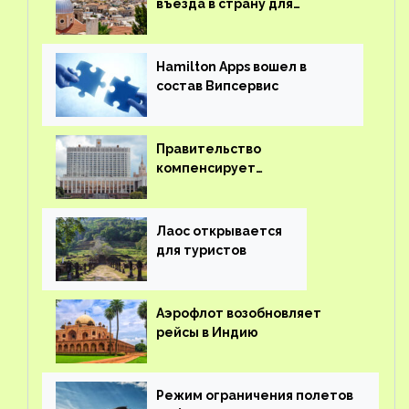
въезда в страну для
иностранцев
Hamilton Apps вошел в
состав Випсервис
Правительство
компенсирует
туроператорам затраты на
вывоз россиян из-за рубежа
Лаос открывается
для туристов
Аэрофлот возобновляет
рейсы в Индию
Режим ограничения полетов