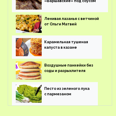
«Варшавские» под соусом
Ленивая лазанья с ветчиной
от Ольги Матвей
Карамельная тушеная
капуста в казане
Воздушные панкейки без
соды и разрыхлителя
Песто из зеленого лука
с пармезаном