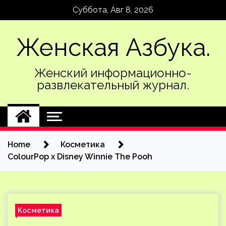
Skip
Суббота, Авг 8, 2026
to
content
Женская Азбука.
Женский информационно-
развлекательный журнал.
Home
Косметика
ColourPop х Disney Winnie The Pooh
Косметика