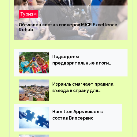
Туризм
Объявлен состав спикеров MICE Excellence
Rehab
Подведены
предварительные итоги
детского кешбэка
Израиль смягчает правила
въезда в страну для
иностранцев
Hamilton Apps вошел в
состав Випсервис