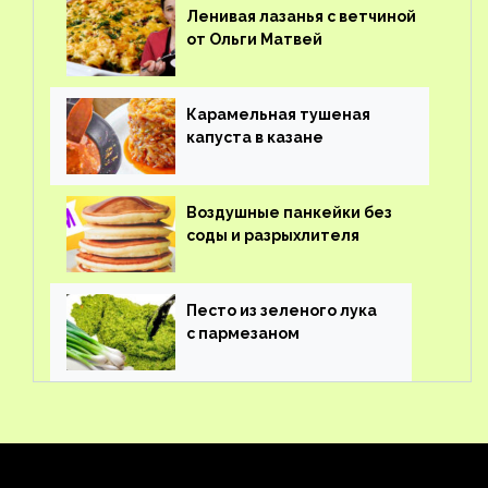
Ленивая лазанья с ветчиной
от Ольги Матвей
Карамельная тушеная
капуста в казане
Воздушные панкейки без
соды и разрыхлителя
Песто из зеленого лука
с пармезаном