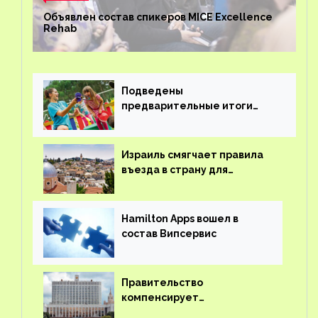
Объявлен состав спикеров MICE Excellence
Rehab
Подведены
предварительные итоги
детского кешбэка
Израиль смягчает правила
въезда в страну для
иностранцев
Hamilton Apps вошел в
состав Випсервис
Правительство
компенсирует
туроператорам затраты на