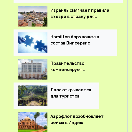
Израиль смягчает правила
въезда в страну для
иностранцев
Hamilton Apps вошел в
состав Випсервис
Правительство
компенсирует
туроператорам затраты на
вывоз россиян из-за рубежа
Лаос открывается
для туристов
Аэрофлот возобновляет
рейсы в Индию