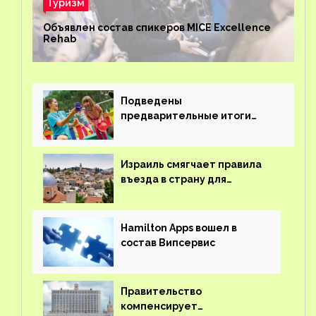
Туризм
Объявлен состав спикеров MICE Excellence
Rehab
Подведены
предварительные итоги
детского кешбэка
Израиль смягчает правила
въезда в страну для
иностранцев
Hamilton Apps вошел в
состав Випсервис
Правительство
компенсирует