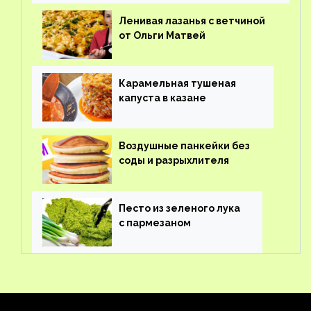
Ленивая лазанья с ветчиной
от Ольги Матвей
Карамельная тушеная
капуста в казане
Воздушные панкейки без
соды и разрыхлителя
Песто из зеленого лука
с пармезаном