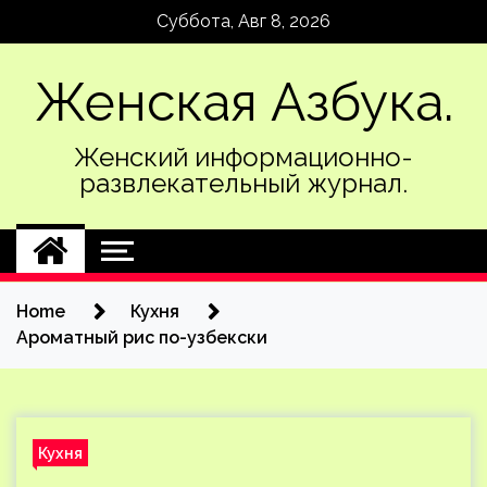
Skip
Суббота, Авг 8, 2026
to
content
Женская Азбука.
Женский информационно-
развлекательный журнал.
Home
Кухня
Ароматный рис по-узбекски
Кухня