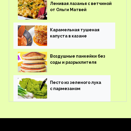
Ленивая лазанья с ветчиной
от Ольги Матвей
Карамельная тушеная
капуста в казане
Воздушные панкейки без
соды и разрыхлителя
Песто из зеленого лука
с пармезаном