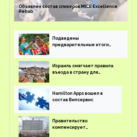
Объявлен состав спикеров MICE Excellence
Rehab
Подведены
предварительные итоги
детского кешбэка
Израиль смягчает правила
въезда в страну для
иностранцев
Hamilton Apps вошел в
состав Випсервис
Правительство
компенсирует
туроператорам затраты на