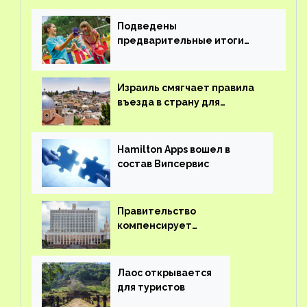
Подведены
предварительные итоги
детского кешбэка
Израиль смягчает правила
въезда в страну для
иностранцев
Hamilton Apps вошел в
состав Випсервис
Правительство
компенсирует
туроператорам затраты на
вывоз россиян из-за рубежа
Лаос открывается
для туристов