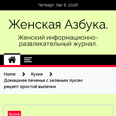
Skip
Четверг, Авг 6, 2026
to
content
Женская Азбука.
Женский информационно-
развлекательный журнал.
Home
Кухня
Домашнее печенье с зеленым луком:
рецепт простой выпечки
Кухня