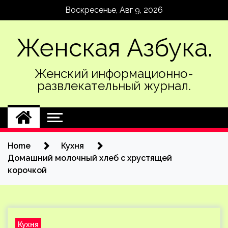
Skip
Воскресенье, Авг 9, 2026
to
content
Женская Азбука.
Женский информационно-
развлекательный журнал.
Home
Кухня
Домашний молочный хлеб с хрустящей
корочкой
Кухня