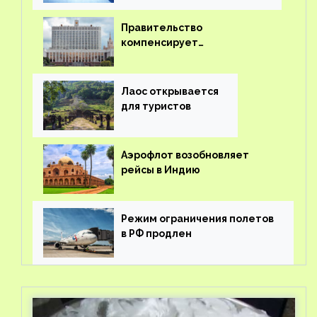
Правительство
компенсирует
туроператорам затраты на
вывоз россиян из-за рубежа
Лаос открывается
для туристов
Аэрофлот возобновляет
рейсы в Индию
Режим ограничения полетов
в РФ продлен