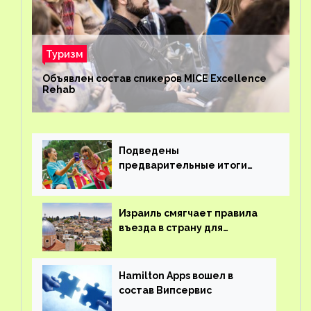
Туризм
Объявлен состав спикеров MICE Excellence
Rehab
Подведены
предварительные итоги
детского кешбэка
Израиль смягчает правила
въезда в страну для
иностранцев
Hamilton Apps вошел в
состав Випсервис