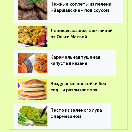
Нежные котлеты из печени
«Варшавские» под соусом
Ленивая лазанья с ветчиной
от Ольги Матвей
Карамельная тушеная
капуста в казане
Воздушные панкейки без
соды и разрыхлителя
Песто из зеленого лука
с пармезаном