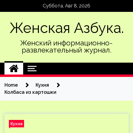
Skip
Суббота, Авг 8, 2026
to
content
Женская Азбука.
Женский информационно-
развлекательный журнал.
Home
Кухня
Колбаса из картошки
Кухня