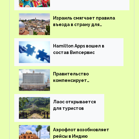
детского кешбэка
Израиль смягчает правила
въезда в страну для
иностранцев
Hamilton Apps вошел в
состав Випсервис
Правительство
компенсирует
туроператорам затраты на
вывоз россиян из-за рубежа
Лаос открывается
для туристов
Аэрофлот возобновляет
рейсы в Индию