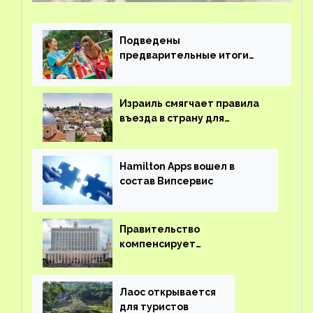
Подведены
предварительные итоги
детского кешбэка
Израиль смягчает правила
въезда в страну для
иностранцев
Hamilton Apps вошел в
состав Випсервис
Правительство
компенсирует
туроператорам затраты на
вывоз россиян из-за рубежа
Лаос открывается
для туристов