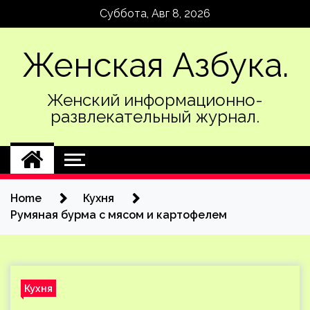
Skip
Суббота, Авг 8, 2026
to
content
Женская Азбука.
Женский информационно-
развлекательный журнал.
Home
Кухня
Румяная бурма с мясом и картофелем
Кухня