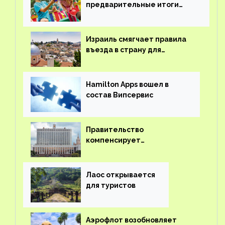
предварительные итоги
детского кешбэка
Израиль смягчает правила
въезда в страну для
иностранцев
Hamilton Apps вошел в
состав Випсервис
Правительство
компенсирует
туроператорам затраты на
вывоз россиян из-за рубежа
Лаос открывается
для туристов
Аэрофлот возобновляет