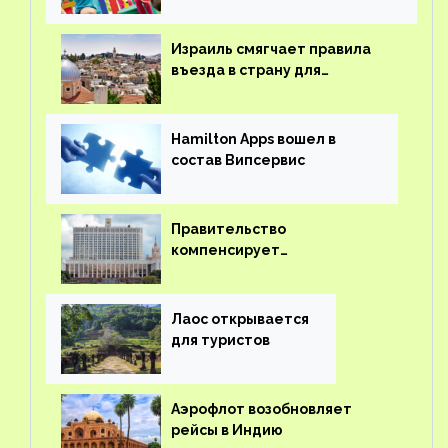
детского кешбэка
Израиль смягчает правила
въезда в страну для
иностранцев
Hamilton Apps вошел в
состав Випсервис
Правительство
компенсирует
туроператорам затраты на
вывоз россиян из-за рубежа
Лаос открывается
для туристов
Аэрофлот возобновляет
рейсы в Индию