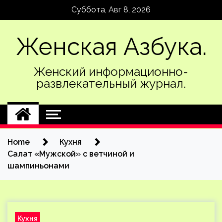
Skip
Суббота, Авг 8, 2026
to
content
Женская Азбука.
Женский информационно-
развлекательный журнал.
Home
Кухня
Салат «Мужской» с ветчиной и
шампиньонами
Кухня