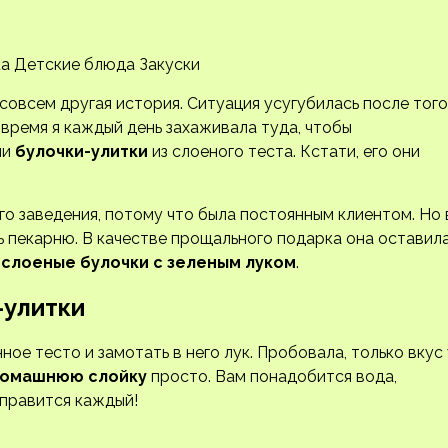
ка Детские блюда Закуски
 совсем другая история. Ситуация усугубилась после того
время я каждый день захаживала туда, чтобы
ли
булочки-улитки
из слоеного теста. Кстати, его они
го заведения, потому что была постоянным клиентом. Но 
ь пекарню. В качестве прощального подарка она оставил
е
слоеные булочки с зеленым луком
.
-улитки
ое тесто и замотать в него лук. Пробовала, только вкус 
омашнюю слойку
просто. Вам понадобится вода,
Справится каждый!