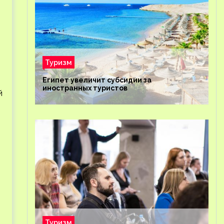
Туризм
Египет увеличит субсидии за
иностранных туристов
й
Туризм