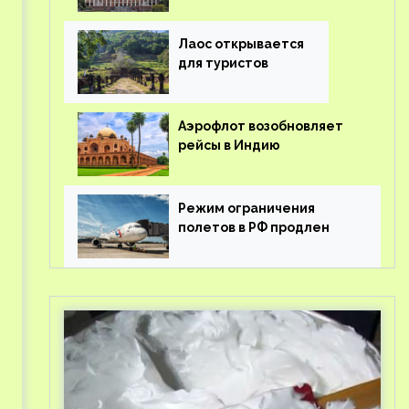
туроператорам затраты
на вывоз россиян из-за
рубежа
Лаос открывается
для туристов
Аэрофлот возобновляет
рейсы в Индию
Режим ограничения
полетов в РФ продлен