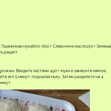
. л. Пшеничная мука600–650 г Сливочное масло150 г Зелены
ть рецепт
дрожжи. Введите частями 490 г муки и замесите мягкое,
те его 5 минут, подсыпая муку. Затем разделите на 4
минут.