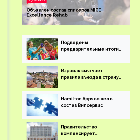
Объявлен состав спикеров MICE
Excellence Rehab
Подведены
предварительные итоги
детского кешбэка
Израиль смягчает
правила въезда в страну
для иностранцев
Hamilton Apps вошел в
состав Випсервис
Правительство
компенсирует