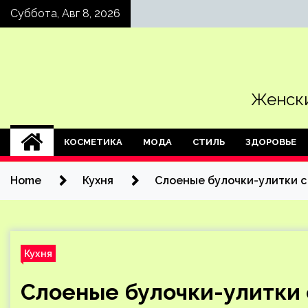
Skip
Суббота, Авг 8, 2026
to
content
Женски
КОСМЕТИКА
МОДА
СТИЛЬ
ЗДОРОВЬЕ
Home
Кухня
Слоеные булочки-улитки с
Кухня
Слоеные булочки-улитки 