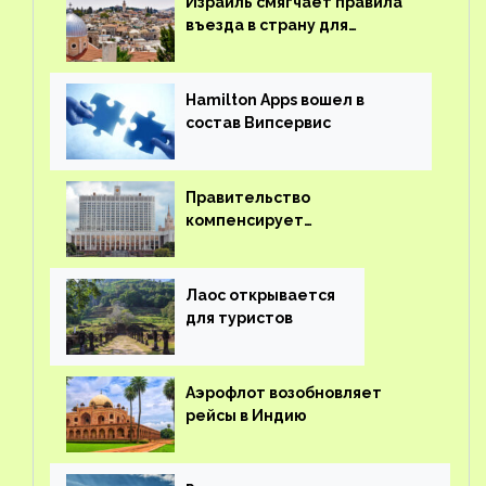
Израиль смягчает правила
въезда в страну для
иностранцев
Hamilton Apps вошел в
состав Випсервис
Правительство
компенсирует
туроператорам затраты на
вывоз россиян из-за рубежа
Лаос открывается
для туристов
Аэрофлот возобновляет
рейсы в Индию