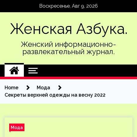
Skip
Воскресенье, Авг 9, 2026
to
content
Женская Азбука.
Женский информационно-
развлекательный журнал.
Home
Мода
Секреты верхней одежды на весну 2022
Мода