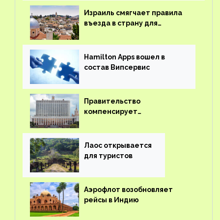
Израиль смягчает правила
въезда в страну для
иностранцев
Hamilton Apps вошел в
состав Випсервис
Правительство
компенсирует
туроператорам затраты на
вывоз россиян из-за рубежа
Лаос открывается
для туристов
Аэрофлот возобновляет
рейсы в Индию