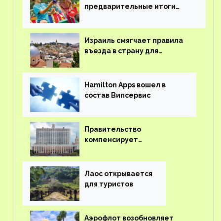
предварительные итоги
детского кешбэка
Израиль смягчает правила
въезда в страну для
иностранцев
Hamilton Apps вошел в
состав Випсервис
Правительство
компенсирует
туроператорам затраты на
вывоз россиян из-за рубежа
Лаос открывается
для туристов
Аэрофлот возобновляет