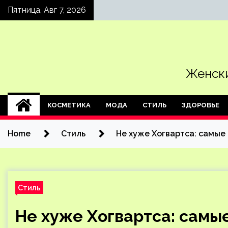
Skip
Пятница, Авг 7, 2026
to
content
Женски
КОСМЕТИКА
МОДА
СТИЛЬ
ЗДОРОВЬЕ
Home
Стиль
Не хуже Хогвартса: самые
Стиль
Не хуже Хогвартса: самы