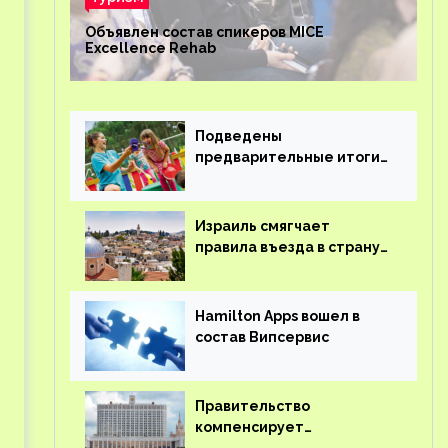
Объявлен состав спикеров MICE
Excellence Rehab
Подведены
предварительные итоги
детского кешбэка
Израиль смягчает
правила въезда в страну
для иностранцев
Hamilton Apps вошел в
состав Випсервис
Правительство
компенсирует