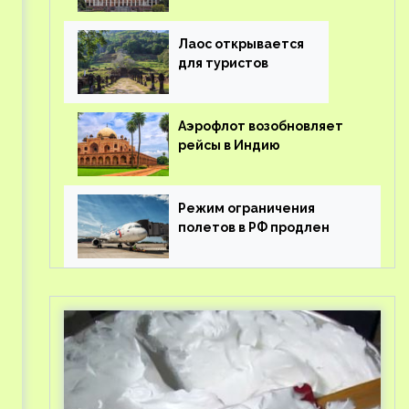
туроператорам затраты
на вывоз россиян из-за
рубежа
Лаос открывается
для туристов
Аэрофлот возобновляет
рейсы в Индию
Режим ограничения
полетов в РФ продлен