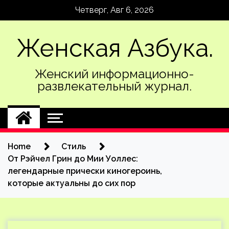
Skip
Четверг, Авг 6, 2026
to
content
Женская Азбука.
Женский информационно-
развлекательный журнал.
Home
Стиль
От Рэйчел Грин до Мии Уоллес:
легендарные прически киногероинь,
которые актуальны до сих пор