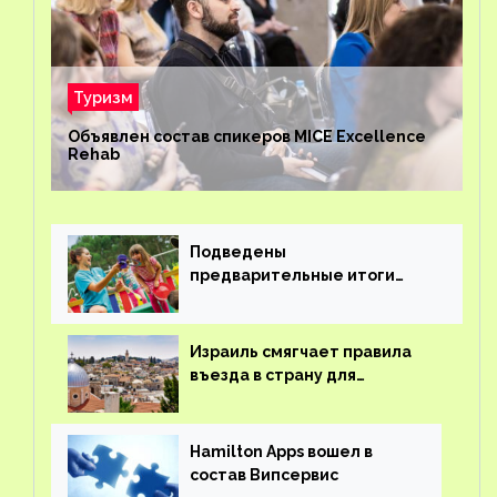
Туризм
Объявлен состав спикеров MICE Excellence
Rehab
Подведены
предварительные итоги
детского кешбэка
Израиль смягчает правила
въезда в страну для
иностранцев
Hamilton Apps вошел в
состав Випсервис