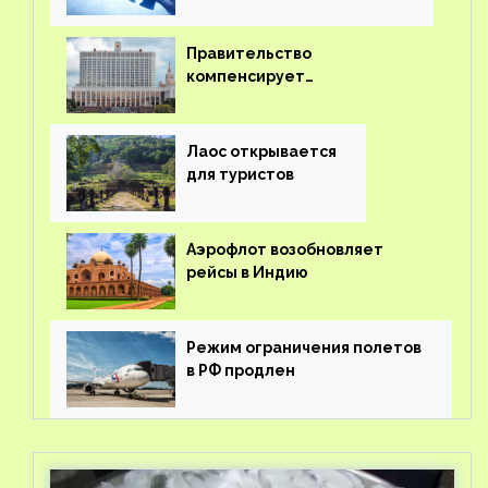
Правительство
компенсирует
туроператорам затраты на
вывоз россиян из-за рубежа
Лаос открывается
для туристов
Аэрофлот возобновляет
рейсы в Индию
Режим ограничения полетов
в РФ продлен