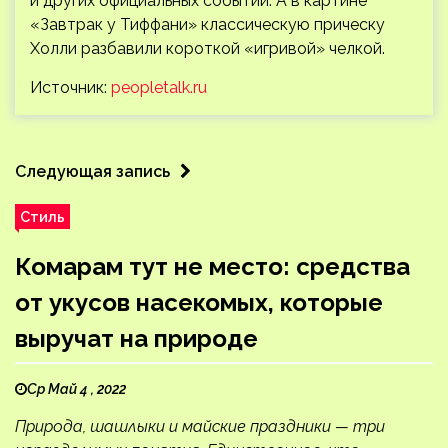
и других официальных событий. А в картине
«Завтрак у Тиффани» классическую прическу
Холли разбавили короткой «игривой» челкой.
Источник:
peopletalk.ru
Следующая запись
Стиль
Комарам тут не место: средства
от укусов насекомых, которые
выручат на природе
Ср Май 4 , 2022
Природа, шашлыки и майские праздники — три