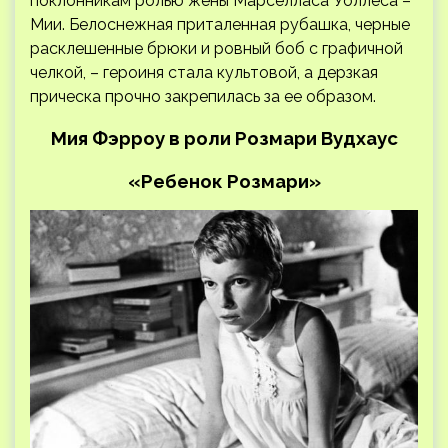
поклонникам ролью жены Марселласа Уоллеса –
Мии. Белоснежная приталенная рубашка, черные
расклешенные брюки и ровный боб с графичной
челкой, – героиня стала культовой, а дерзкая
прическа прочно закрепилась за ее образом.
Мия Фэрроу в роли Розмари Вудхаус
«Ребенок Розмари»