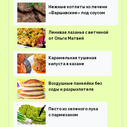
Нежные котлеты из печени
«Варшавские» под соусом
Ленивая лазанья с ветчиной
от Ольги Матвей
Карамельная тушеная
капуста в казане
Воздушные панкейки без
соды и разрыхлителя
Песто из зеленого лука
с пармезаном