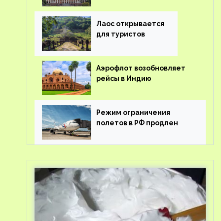
туроператорам затраты
на вывоз россиян из-за
рубежа
Лаос открывается
для туристов
Аэрофлот возобновляет
рейсы в Индию
Режим ограничения
полетов в РФ продлен