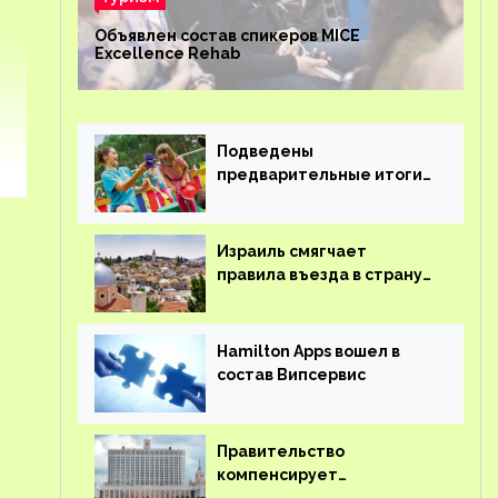
Объявлен состав спикеров MICE
Excellence Rehab
Подведены
предварительные итоги
детского кешбэка
Израиль смягчает
правила въезда в страну
для иностранцев
Hamilton Apps вошел в
состав Випсервис
Правительство
компенсирует