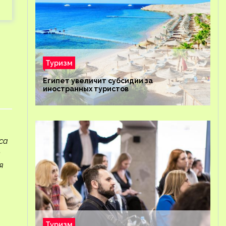
Туризм
Египет увеличит субсидии за
иностранных туристов
са
т
я
Туризм