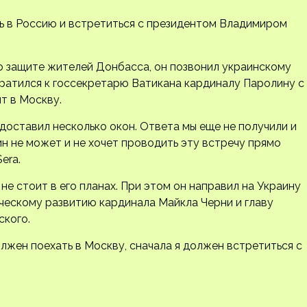
ть в Россию и встретиться с президентом Владимиром
по защите жителей Донбасса, он позвонил украинскому
братился к госсекретарю Ватикана кардиналу Паролину с
т в Москву.
доставил несколько окон. Ответа мы еще не получили и
ин не может и не хочет проводить эту встречу прямо
era.
не стоит в его планах. При этом он направил на Украину
ческому развитию кардинала Майкла Черни и главу
ского.
олжен поехать в Москву, сначала я должен встретиться с