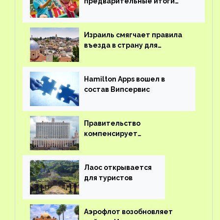
предварительные итоги
детского кешбэка
Израиль смягчает правила
въезда в страну для
иностранцев
Hamilton Apps вошел в
состав Випсервис
Правительство
компенсирует
туроператорам затраты на
вывоз россиян из-за рубежа
Лаос открывается
для туристов
Аэрофлот возобновляет