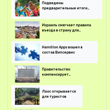
Подведены
предварительные итоги
детского кешбэка
Израиль смягчает правила
въезда в страну для
иностранцев
Hamilton Apps вошел в
состав Випсервис
Правительство
компенсирует
туроператорам затраты на
вывоз россиян из-за рубежа
Лаос открывается
для туристов