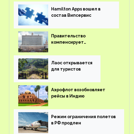
Hamilton Apps вошел в
состав Випсервис
Правительство
компенсирует
туроператорам затраты на
вывоз россиян из-за рубежа
Лаос открывается
для туристов
Аэрофлот возобновляет
рейсы в Индию
Режим ограничения полетов
в РФ продлен