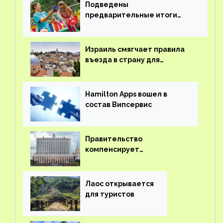
Подведены
предварительные итоги
детского кешбэка
Израиль смягчает правила
въезда в страну для
иностранцев
Hamilton Apps вошел в
состав Випсервис
Правительство
компенсирует
туроператорам затраты на
вывоз россиян из-за рубежа
Лаос открывается
для туристов