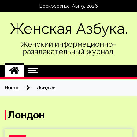
Skip
Воскресенье, Авг 9, 2026
to
content
Женская Азбука.
Женский информационно-
развлекательный журнал.
Home
Лондон
Лондон