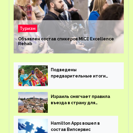
Туризм
Объявлен состав спикеров MICE Excellence
Rehab
Подведены
предварительные итоги
детского кешбэка
Израиль смягчает правила
въезда в страну для
иностранцев
Hamilton Apps вошел в
состав Випсервис