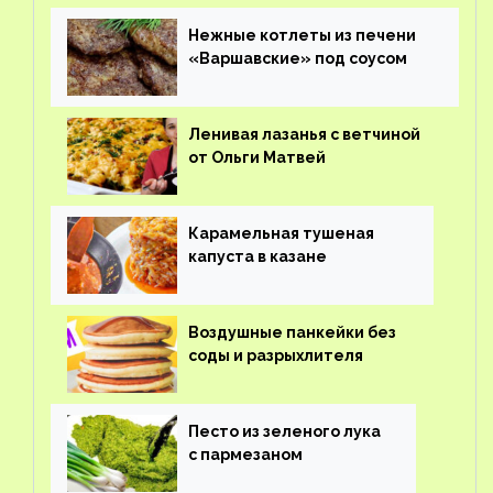
Нежные котлеты из печени
«Варшавские» под соусом
Ленивая лазанья с ветчиной
от Ольги Матвей
Карамельная тушеная
капуста в казане
Воздушные панкейки без
соды и разрыхлителя
Песто из зеленого лука
с пармезаном