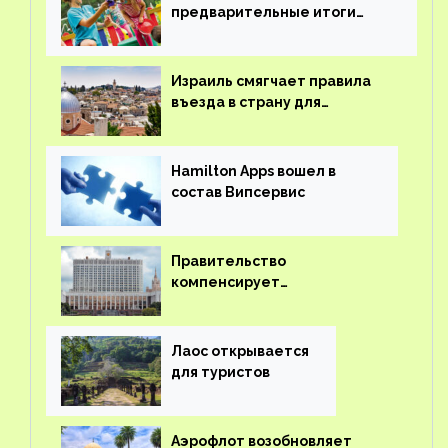
предварительные итоги
детского кешбэка
Израиль смягчает правила
въезда в страну для
иностранцев
Hamilton Apps вошел в
состав Випсервис
Правительство
компенсирует
туроператорам затраты на
вывоз россиян из-за рубежа
Лаос открывается
для туристов
Аэрофлот возобновляет