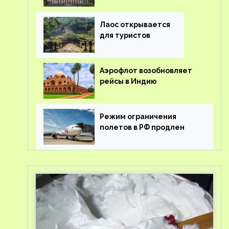
туроператорам затраты
на вывоз россиян из-за
рубежа
Лаос открывается
для туристов
Аэрофлот возобновляет
рейсы в Индию
Режим ограничения
полетов в РФ продлен