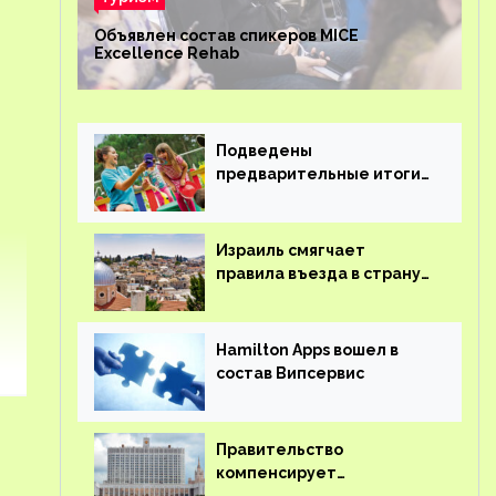
Объявлен состав спикеров MICE
Excellence Rehab
Подведены
предварительные итоги
детского кешбэка
Израиль смягчает
правила въезда в страну
для иностранцев
Hamilton Apps вошел в
состав Випсервис
Правительство
компенсирует