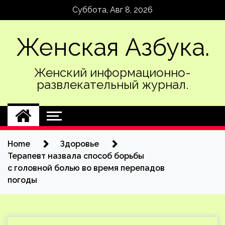
Skip
Суббота, Авг 8, 2026
to
content
Женская Азбука.
Женский информационно-
развлекательный журнал.
Home
Здоровье
Терапевт назвала способ борьбы
с головной болью во время перепадов
погоды