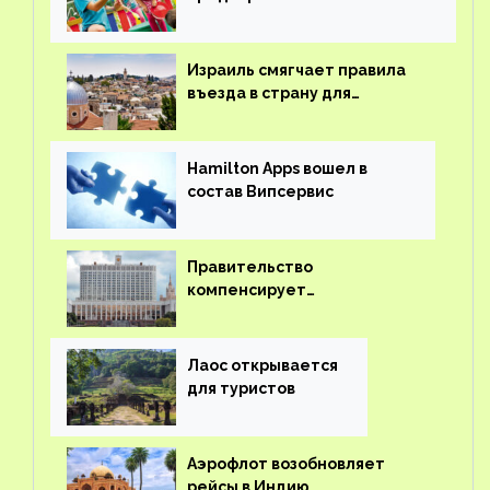
детского кешбэка
Израиль смягчает правила
въезда в страну для
иностранцев
Hamilton Apps вошел в
состав Випсервис
Правительство
компенсирует
туроператорам затраты на
вывоз россиян из-за рубежа
Лаос открывается
для туристов
Аэрофлот возобновляет
рейсы в Индию